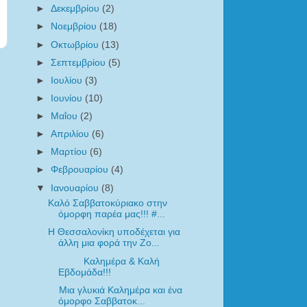
►
Δεκεμβρίου
(2)
►
Νοεμβρίου
(18)
►
Οκτωβρίου
(13)
►
Σεπτεμβρίου
(5)
►
Ιουλίου
(3)
►
Ιουνίου
(10)
►
Μαΐου
(2)
►
Απριλίου
(6)
►
Μαρτίου
(6)
►
Φεβρουαρίου
(4)
▼
Ιανουαρίου
(8)
Καλό Σαββατοκύριακο στην
όμορφη παρέα μας!!! ‪#‎...
Η Θεσσαλονίκη υποδέχεται για
άλλη μια φορά την Zo...
Καλημέρα & Καλή
Εβδομάδα!!!
Μια γλυκιά Καλημέρα και ένα
όμορφο Σαββατοκ...