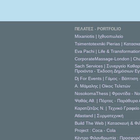
ΠΕΛΆΤΕΣ - PORTFOLIO
Mixaniotis | Ιχθυοπωλείο
Tsimentotexniki Pierias | Κατασ
Eva Pachi | Life & Transformatio
CorporateMassage-London | Cha
Sach Services | Συνεργείο Καθαρ
Προιόντα - Έκδοση Δημόσιων Εγ
Dj For Events | Γάμος - Βάπτιση
A. Μάμαλης | Οίκος Τελετών
NosokomaThess | Φροντίδα - Νοσ
Ψαθάς Αθ. | Πόρτες - Παράθυρα 
Καρατζέτζος Ν. | Τεχνικό Γραφεί
Atlastand | Συρματεχνική
Build The Web | Κατασκευή & Φι
Project : Coca - Cola
Κέντρο Φιλανθρωπία : Προσφορ