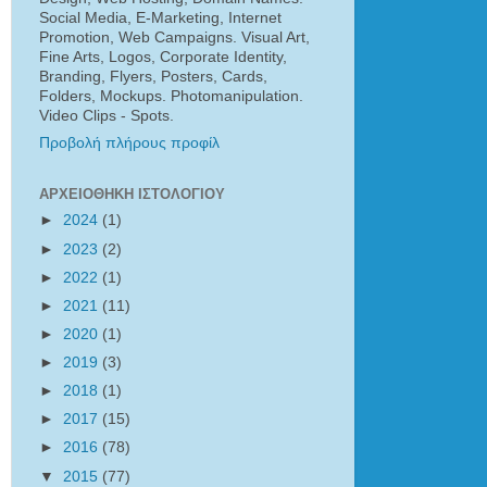
Social Media, E-Marketing, Internet
Promotion, Web Campaigns. Visual Art,
Fine Arts, Logos, Corporate Identity,
Branding, Flyers, Posters, Cards,
Folders, Mockups. Photomanipulation.
Video Clips - Spots.
Προβολή πλήρους προφίλ
ΑΡΧΕΙΟΘΉΚΗ ΙΣΤΟΛΟΓΊΟΥ
►
2024
(1)
►
2023
(2)
►
2022
(1)
►
2021
(11)
►
2020
(1)
►
2019
(3)
►
2018
(1)
►
2017
(15)
►
2016
(78)
▼
2015
(77)