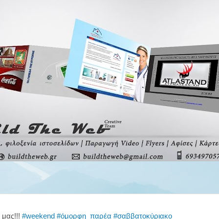
μας!!!
‪#‎
weekend‬
‪#‎
όμορφη_παρέα‬
‪#‎
σαββατοκύριακο‬