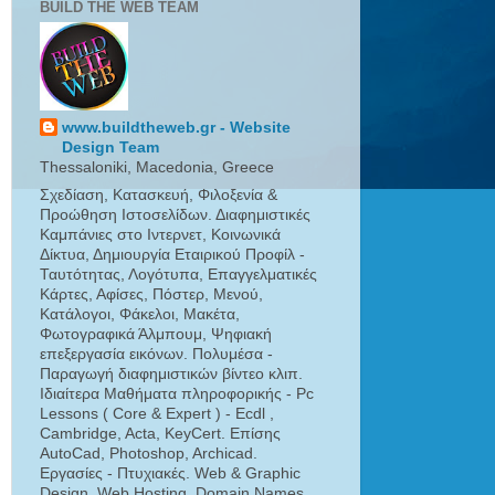
BUILD THE WEB TEAM
www.buildtheweb.gr - Website
Design Team
Thessaloniki, Macedonia, Greece
Σχεδίαση, Κατασκευή, Φιλοξενία &
Προώθηση Ιστοσελίδων. Διαφημιστικές
Καμπάνιες στο Ιντερνετ, Κοινωνικά
Δίκτυα, Δημιουργία Εταιρικού Προφίλ -
Ταυτότητας, Λογότυπα, Επαγγελματικές
Κάρτες, Αφίσες, Πόστερ, Μενού,
Κατάλογοι, Φάκελοι, Μακέτα,
Φωτογραφικά Άλμπουμ, Ψηφιακή
επεξεργασία εικόνων. Πολυμέσα -
Παραγωγή διαφημιστικών βίντεο κλιπ.
Ιδιαίτερα Μαθήματα πληροφορικής - Pc
Lessons ( Core & Expert ) - Ecdl ,
Cambridge, Acta, KeyCert. Επίσης
AutoCad, Photoshop, Archicad.
Εργασίες - Πτυχιακές. Web & Graphic
Design, Web Hosting, Domain Names.