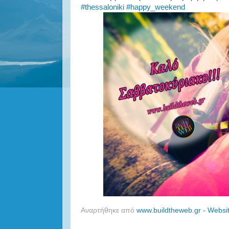
‪#‎
thessaloniki‬
‪#‎
happy_weekend‬
Αναρτήθηκε από
www.buildtheweb.gr - Websi