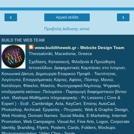
‹
›
Αρχική σελίδα
Προβολή έκδοσης ιστού
BUILD THE WEB TEAM
www.buildtheweb.gr - Website Design Team
Thessaloniki, Macedonia, Greece
Σχεδίαση, Κατασκευή, Φιλοξενία & Προώθηση
Ιστοσελίδων. Διαφημιστικές Καμπάνιες στο Ιντερνετ,
Κοινωνικά Δίκτυα, Δημιουργία Εταιρικού Προφίλ - Ταυτότητας,
Λογότυπα, Επαγγελματικές Κάρτες, Αφίσες, Πόστερ, Μενού,
Κατάλογοι, Φάκελοι, Μακέτα, Φωτογραφικά Άλμπουμ, Ψηφιακή
επεξεργασία εικόνων. Πολυμέσα - Παραγωγή διαφημιστικών βίντεο
κλιπ. Ιδιαίτερα Μαθήματα πληροφορικής - Pc Lessons ( Core &
Expert ) - Ecdl , Cambridge, Acta, KeyCert. Επίσης AutoCad,
Photoshop, Archicad. Εργασίες - Πτυχιακές. Web & Graphic Design,
Web Hosting, Domain Names. Social Media, E-Marketing, Internet
Promotion, Web Campaigns. Visual Art, Fine Arts, Logos, Corporate
Identity, Branding, Flyers, Posters, Cards, Folders, Mockups.
Photomanipulation. Video Clips - Spots.